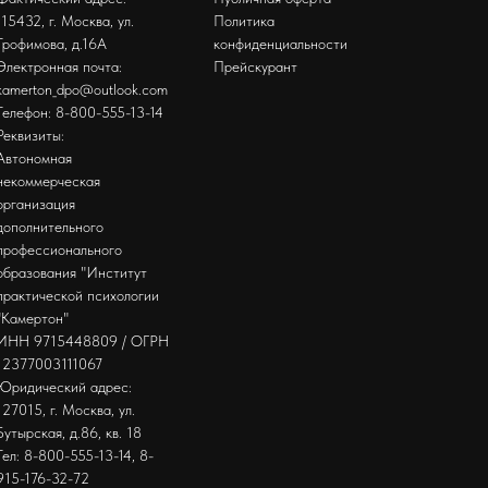
115432, г. Москва, ул.
Политика
Трофимова, д.16А
конфиденциальности
Электронная почта:
Прейскурант
kamerton_dpo@outlook.com
Телефон: 8-800-555-13-14
Реквизиты:
Автономная
некоммерческая
организация
дополнительного
профессионального
образования "Институт
практической психологии
"Камертон"
ИНН 9715448809 / ОГРН
12377003111067
Юридический адрес:
127015, г. Москва, ул.
Бутырская, д.86, кв. 18
Тел: 8-800-555-13-14, 8-
915-176-32-72