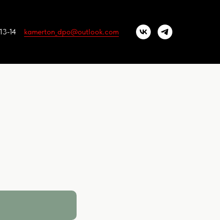
-13-14
kamerton_dpo@outlook.com